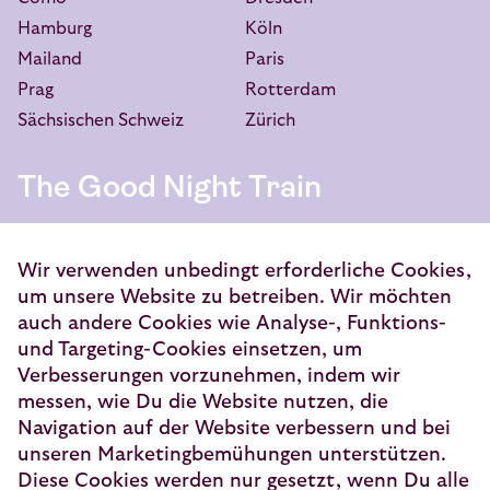
Hamburg
Köln
Mailand
Paris
Prag
Rotterdam
Sächsischen Schweiz
Zürich
The Good Night Train
European Sleeper Exploitatie B.V.
Vondellaan 144
Wir verwenden unbedingt erforderliche Cookies,
3521 GH Utrecht
um unsere Website zu betreiben. Wir möchten
auch andere Cookies wie Analyse-, Funktions-
info@europeansleeper.eu
und Targeting-Cookies einsetzen, um
KVK 86040472
Verbesserungen vorzunehmen, indem wir
messen, wie Du die Website nutzen, die
Navigation auf der Website verbessern und bei
unseren Marketingbemühungen unterstützen.
Diese Cookies werden nur gesetzt, wenn Du alle