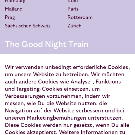
Hamburg
Köln
Mailand
Paris
Prag
Rotterdam
Sächsischen Schweiz
Zürich
The Good Night Train
European Sleeper Exploitatie B.V.
Vondellaan 144
Wir verwenden unbedingt erforderliche Cookies,
3521 GH Utrecht
um unsere Website zu betreiben. Wir möchten
auch andere Cookies wie Analyse-, Funktions-
info@europeansleeper.eu
und Targeting-Cookies einsetzen, um
Verbesserungen vorzunehmen, indem wir
KVK 86040472
messen, wie Du die Website nutzen, die
Navigation auf der Website verbessern und bei
unseren Marketingbemühungen unterstützen.
Diese Cookies werden nur gesetzt, wenn Du alle
© 2026 — European Sleeper Exploitatie B.V.
Cookies akzeptierst. Weitere Informationen zu