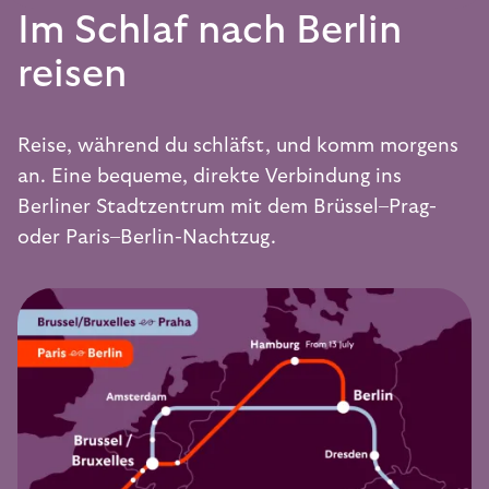
Im Schlaf nach Berlin
reisen
Reise, während du schläfst, und komm morgens
an. Eine bequeme, direkte Verbindung ins
Berliner Stadtzentrum mit dem
Brüssel–Prag
-
oder
Paris–Berlin
-Nachtzug.