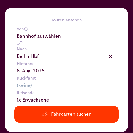
routen ansehen
Von
Bahnhof auswählen
Nach
Berlin Hbf
Hinfahrt
Rückfahrt
Reisende
1x Erwachsene
Fahrkarten suchen