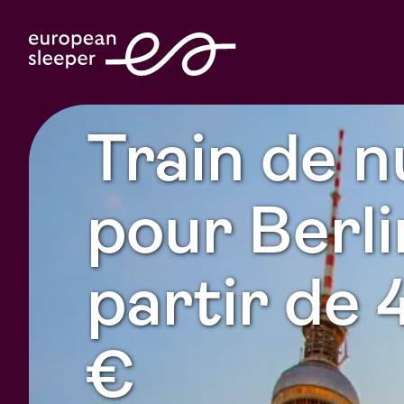
Train de n
pour Berli
partir de 
€