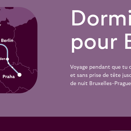
Dormi
pour B
Voyage pendant que tu do
et sans prise de tête jusq
de nuit
Bruxelles–Prague