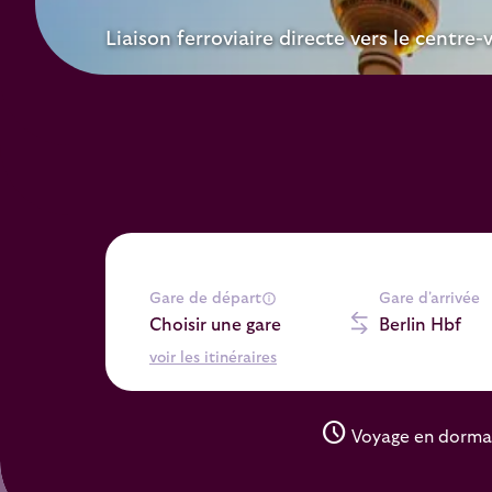
Liaison ferroviaire directe vers le centre-v
Gare de départ
Gare d'arrivée
Choisir une gare
Berlin Hbf
voir les itinéraires
schedule
Voyage en dorma