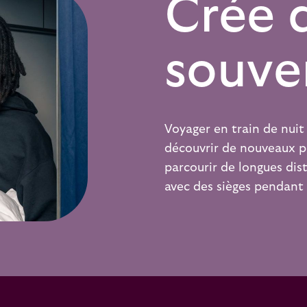
Crée 
souve
Voyager en train de nuit
découvrir de nouveaux p
parcourir de longues di
avec des sièges pendant l