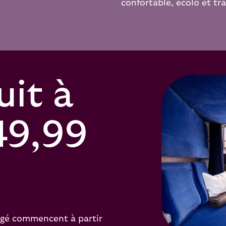
confortable, écolo et tra
uit à
49,99
tagé commencent à partir