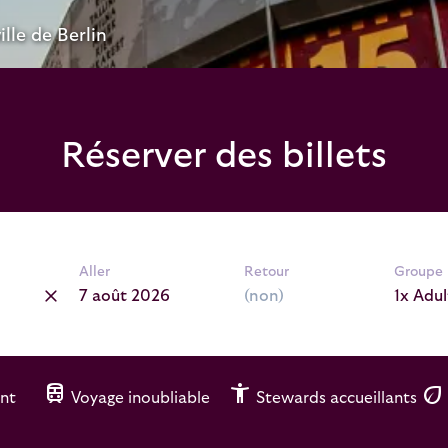
ille de Berlin
Réserver des billets
Aller
Retour
Groupe
1x Adul
train
accessibility_new
eco
nt
Voyage inoubliable
Stewards accueillants