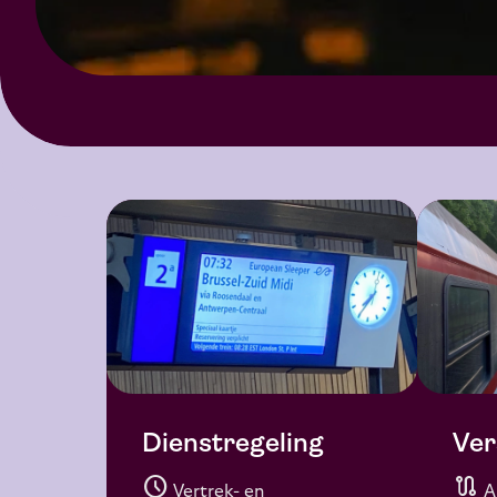
Dienstregeling
Ver
schedule
route
Vertrek- en
A