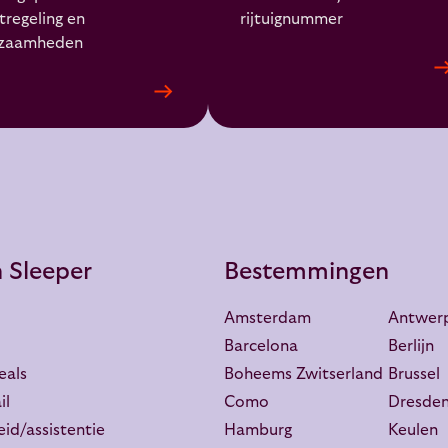
tregeling en
rijtuignummer
zaamheden
 Sleeper
Bestemmingen
Amsterdam
Antwer
Barcelona
Berlijn
eals
Boheems Zwitserland
Brussel
il
Como
Dresde
eid/assistentie
Hamburg
Keulen