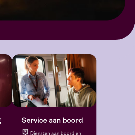
g
Service aan boord
person_pin
Diensten aan boord en