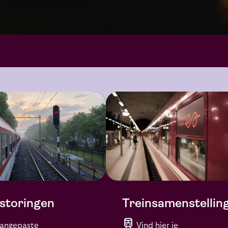
storingen
Treinsamenstellin
train
angepaste
Vind hier je