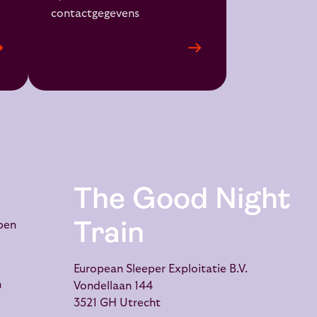
contactgegevens
The Good Night
Train
pen
European Sleeper Exploitatie B.V.
n
Vondellaan 144
3521 GH Utrecht