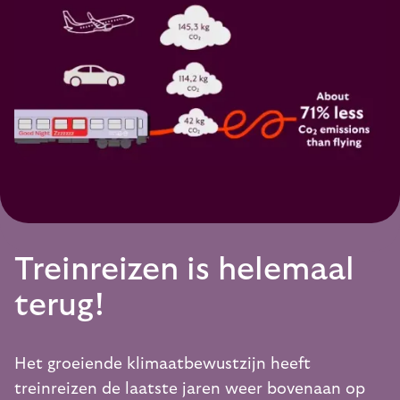
Treinreizen is helemaal
terug!
Het groeiende klimaatbewustzijn heeft
treinreizen de laatste jaren weer bovenaan op