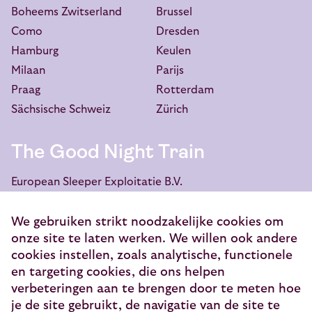
Boheems Zwitserland
Brussel
Como
Dresden
Hamburg
Keulen
Milaan
Parijs
Praag
Rotterdam
Sächsische Schweiz
Zürich
The Good Night Train
European Sleeper Exploitatie B.V.
Vondellaan 144
3521 GH Utrecht
We gebruiken strikt noodzakelijke cookies om
onze site te laten werken. We willen ook andere
info@europeansleeper.eu
cookies instellen, zoals analytische, functionele
en targeting cookies, die ons helpen
KVK 86040472
verbeteringen aan te brengen door te meten hoe
je de site gebruikt, de navigatie van de site te