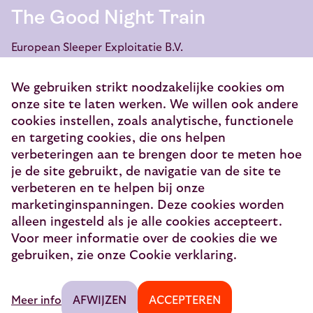
The Good Night Train
European Sleeper Exploitatie B.V.
Vondellaan 144
3521 GH Utrecht
We gebruiken strikt noodzakelijke cookies om
onze site te laten werken. We willen ook andere
info@europeansleeper.eu
cookies instellen, zoals analytische, functionele
en targeting cookies, die ons helpen
KVK 86040472
verbeteringen aan te brengen door te meten hoe
je de site gebruikt, de navigatie van de site te
verbeteren en te helpen bij onze
marketinginspanningen. Deze cookies worden
© 2026 — European Sleeper Exploitatie B.V.
alleen ingesteld als je alle cookies accepteert.
Juridische informatie
Voor meer informatie over de cookies die we
gebruiken, zie onze Cookie verklaring.
Veilig betalen
Reizigersbeoordelingen
Meer info
AFWIJZEN
ACCEPTEREN