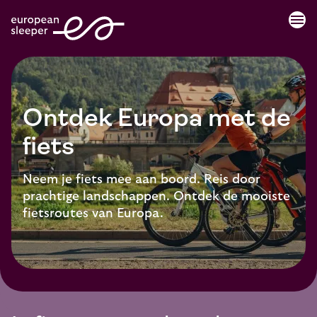
menu
Ontdek Europa met de
fiets
Neem je fiets mee aan boord. Reis door
prachtige landschappen. Ontdek de mooiste
fietsroutes van Europa.