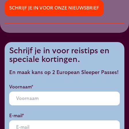
SCHRIJF JE IN VOOR ONZE NIEUWSBRIEF
Schrijf je in voor reistips en
speciale kortingen.
En maak kans op 2 European Sleeper Passes!
Voornaam*
E-mail*