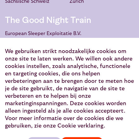
Sächsische Schweiz
Zürich
The Good Night Train
European Sleeper Exploitatie B.V.
Vondellaan 144
3521 GH Utrecht
We gebruiken strikt noodzakelijke cookies om
onze site te laten werken. We willen ook andere
info@europeansleeper.eu
cookies instellen, zoals analytische, functionele
en targeting cookies, die ons helpen
KVK 86040472
verbeteringen aan te brengen door te meten hoe
je de site gebruikt, de navigatie van de site te
verbeteren en te helpen bij onze
marketinginspanningen. Deze cookies worden
© 2026 — European Sleeper Exploitatie B.V.
alleen ingesteld als je alle cookies accepteert.
Juridische informatie
Voor meer informatie over de cookies die we
gebruiken, zie onze Cookie verklaring.
Veilig betalen