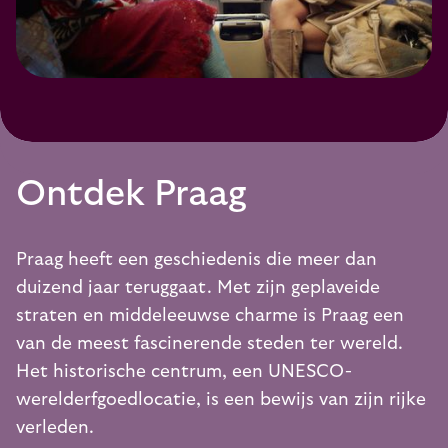
Ontdek Praag
Praag heeft een geschiedenis die meer dan
duizend jaar teruggaat. Met zijn geplaveide
straten en middeleeuwse charme is Praag een
van de meest fascinerende steden ter wereld.
Het historische centrum, een UNESCO-
werelderfgoedlocatie, is een bewijs van zijn rijke
verleden.