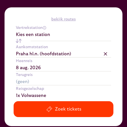
bekijk routes
Vertrekstation
Kies een station
Aankomststation
Praha hl.n. (hoofdstation)
Heenreis
Terugreis
Reisgezelschap
1x Volwassene
Zoek tickets