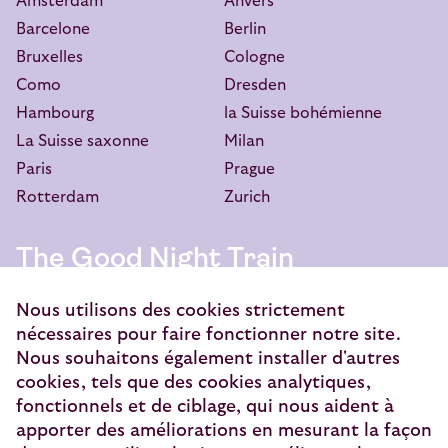
Amsterdam
Anvers
Barcelone
Berlin
Bruxelles
Cologne
Como
Dresden
Hambourg
la Suisse bohémienne
La Suisse saxonne
Milan
Paris
Prague
Rotterdam
Zurich
The Good Night Train
European Sleeper Exploitatie B.V.
Nous utilisons des cookies strictement
Vondellaan 144
nécessaires pour faire fonctionner notre site.
3521 GH Utrecht
Nous souhaitons également installer d'autres
cookies, tels que des cookies analytiques,
info@europeansleeper.eu
fonctionnels et de ciblage, qui nous aident à
apporter des améliorations en mesurant la façon
KVK 86040472