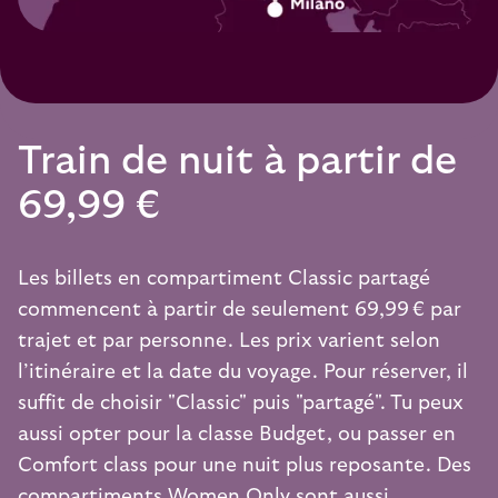
Train de nuit à partir de
69,99 €
Les billets en compartiment Classic partagé
commencent à partir de seulement 69,99 € par
trajet et par personne. Les prix varient selon
l’itinéraire et la date du voyage. Pour réserver, il
suffit de choisir "Classic" puis "partagé". Tu peux
aussi opter pour la classe Budget, ou passer en
Comfort class pour une nuit plus reposante. Des
compartiments Women Only sont aussi